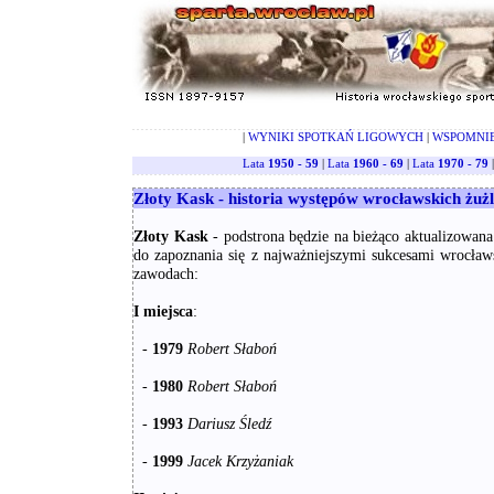
|
WYNIKI SPOTKAŃ LIGOWYCH
|
WSPOMNI
Lata
1950 - 59
|
Lata
1960 - 69
|
Lata
1970 - 79
Złoty Kask - historia występów wrocławskich żu
Złoty Kask
- podstrona będzie na bieżąco aktualizowana
do zapoznania się z najważniejszymi sukcesami wrocła
zawodach:
I miejsca
:
-
1979
Robert Słaboń
-
1980
Robert Słaboń
-
1993
Dariusz Śledź
-
1999
Jacek Krzyżaniak