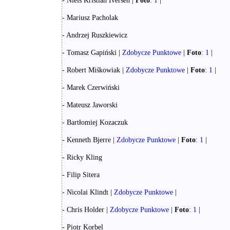
- Niels Kristian Iversen |
Foto
:
1
|
- Mariusz Pacholak
- Andrzej Ruszkiewicz
- Tomasz Gapiński |
Zdobycze Punktowe
|
Foto
:
1
|
- Robert Miśkowiak |
Zdobycze Punktowe
|
Foto
:
1
|
- Marek Czerwiński
- Mateusz Jaworski
- Bartłomiej Kozaczuk
- Kenneth Bjerre |
Zdobycze Punktowe
|
Foto
:
1
|
- Ricky Kling
- Filip Sitera
- Nicolai Klindt |
Zdobycze Punktowe
|
- Chris Holder |
Zdobycze Punktowe
|
Foto
:
1
|
- Piotr Korbel