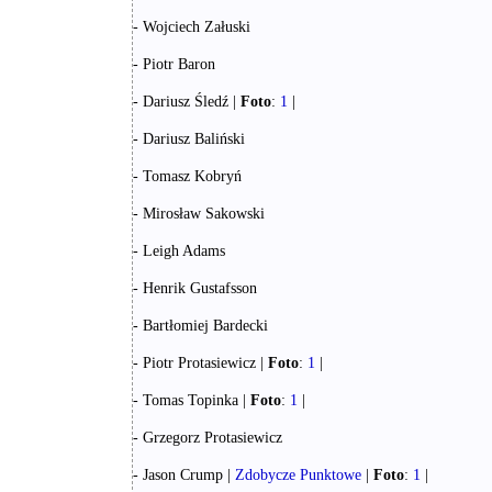
- Wojciech Załuski
- Piotr Baron
- Dariusz Śledź |
Foto
:
1
|
- Dariusz Baliński
- Tomasz Kobryń
- Mirosław Sakowski
- Leigh Adams
- Henrik Gustafsson
- Bartłomiej Bardecki
- Piotr Protasiewicz |
Foto
:
1
|
- Tomas Topinka |
Foto
:
1
|
- Grzegorz Protasiewicz
- Jason Crump |
Zdobycze Punktowe
|
Foto
:
1
|