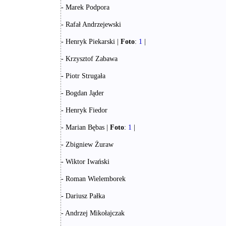
- Marek Podpora
- Rafał Andrzejewski
- Henryk Piekarski |
Foto
:
1
|
- Krzysztof Zabawa
- Piotr Strugała
- Bogdan Jąder
- Henryk Fiedor
- Marian Bębas |
Foto
:
1
|
- Zbigniew Żuraw
- Wiktor Iwański
- Roman Wielemborek
- Dariusz Pałka
- Andrzej Mikołajczak