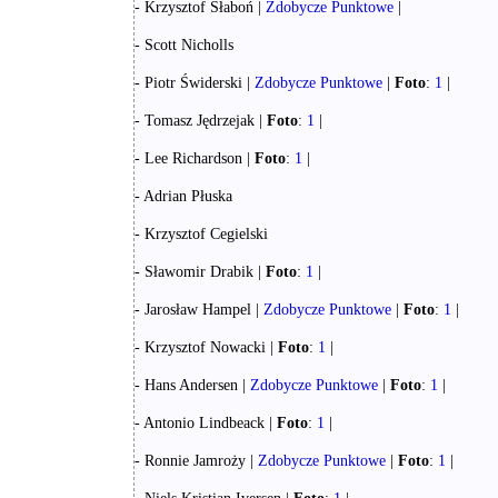
- Krzysztof Słaboń |
Zdobycze Punktowe
|
- Scott Nicholls
- Piotr Świderski |
Zdobycze Punktowe
|
Foto
:
1
|
- Tomasz Jędrzejak |
Foto
:
1
|
- Lee Richardson |
Foto
:
1
|
- Adrian Płuska
- Krzysztof Cegielski
- Sławomir Drabik |
Foto
:
1
|
- Jarosław Hampel |
Zdobycze Punktowe
|
Foto
:
1
|
- Krzysztof Nowacki |
Foto
:
1
|
- Hans Andersen |
Zdobycze Punktowe
|
Foto
:
1
|
- Antonio Lindbeack |
Foto
:
1
|
- Ronnie Jamroży |
Zdobycze Punktowe
|
Foto
:
1
|