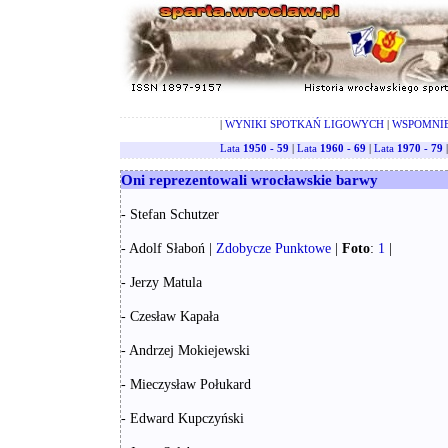
|
WYNIKI SPOTKAŃ LIGOWYCH
|
WSPOMNI
Lata
1950 - 59
|
Lata
1960 - 69
|
Lata
1970 - 79
Oni reprezentowali wrocławskie barwy
- Stefan Schutzer
- Adolf Słaboń |
Zdobycze Punktowe
|
Foto
:
1
|
- Jerzy Matula
- Czesław Kapała
- Andrzej Mokiejewski
- Mieczysław Połukard
- Edward Kupczyński