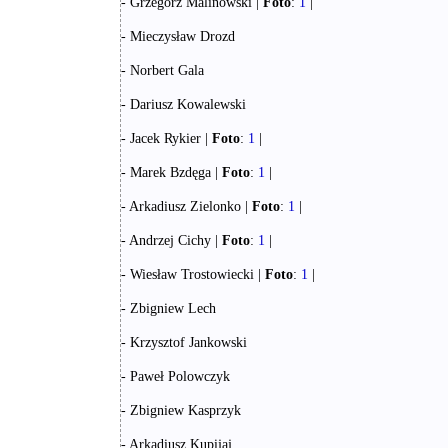
- Grzegorz Malinowski |
Foto
:
1
|
- Mieczysław Drozd
- Norbert Gala
- Dariusz Kowalewski
- Jacek Rykier |
Foto
:
1
|
- Marek Bzdęga |
Foto
:
1
|
- Arkadiusz Zielonko |
Foto
:
1
|
- Andrzej Cichy |
Foto
:
1
|
- Wiesław Trostowiecki |
Foto
:
1
|
- Zbigniew Lech
- Krzysztof Jankowski
- Paweł Polowczyk
- Zbigniew Kasprzyk
- Arkadiusz Kupijaj