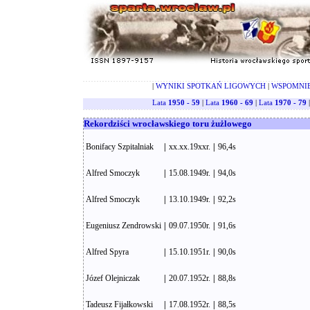
|
WYNIKI SPOTKAŃ LIGOWYCH
|
WSPOMNI
Lata
1950 - 59
|
Lata
1960 - 69
|
Lata
1970 - 79
Rekordziści wrocławskiego toru żużlowego
Bonifacy Szpitalniak
|
xx.xx.19xxr.
|
96,4s
Alfred Smoczyk
|
15.08.1949r.
|
94,0s
Alfred Smoczyk
|
13.10.1949r.
|
92,2s
Eugeniusz Zendrowski
|
09.07.1950r.
|
91,6s
Alfred Spyra
|
15.10.1951r.
|
90,0s
Józef Olejniczak
|
20.07.1952r.
|
88,8s
Tadeusz Fijałkowski
|
17.08.1952r.
|
88,5s