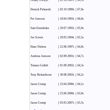
Cezary Owiżyc
|
01.10.1987r.
|
69,1s
Henryk Piekarski
|
03.10.1989r.
|
67,8s
Per Jonsson
|
18.04.1993r.
|
66,8s
Sam Ermolenko
|
29.07.1993r.
|
65,9s
Joe Screen
|
29.05.1994r.
|
65,5s
Hans Nielsen
|
22.06.1997r.
|
64,8s
Andreas Jonsson
|
02.09.2001r.
|
64,7s
Tomasz Gollob
|
01.09.2002r.
|
64,3s
Tony Rickardsson
|
30.08.2003r.
|
64,2s
Jason Crump
|
23.04.2006r.
|
64,1s
Jason Crump
|
25.06.2006r.
|
63,9s
Jason Crump
|
03.05.2007r.
|
63,5s