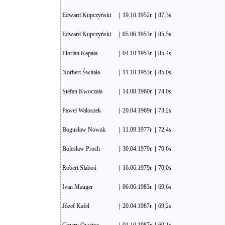
Edward Kupczyński
|
19.10.1952r.
|
87,3s
Edward Kupczyński
|
05.06.1953r.
|
85,5s
Florian Kapała
|
04.10.1953r.
|
85,4s
Norbert Świtała
|
11.10.1953r.
|
85,0s
Stefan Kwoczała
|
14.08.1960r.
|
74,0s
Paweł Waloszek
|
20.04.1969r.
|
73,2s
Bogusław Nowak
|
11.09.1977r.
|
72,4s
Bolesław Proch
|
30.04.1979r.
|
70,6s
Robert Słaboń
|
16.06.1979r.
|
70,0s
Ivan Mauger
|
06.06.1983r.
|
69,6s
Józef Kafel
|
20.04.1987r.
|
69,2s