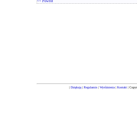
<< Powrót
|
Dziękuję
|
Regulamin
|
Wyróżnienia
|
Kontakt
| Copyr