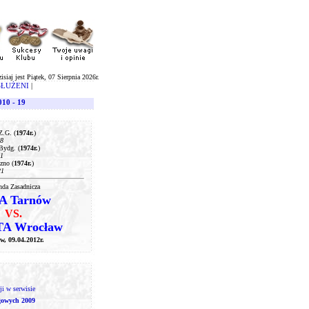
isiaj jest Piątek, 07 Sierpnia 2026r.
SŁUŻENI
|
010 - 19
Z.G. (
1974r.
)
08
Bydg. (
1974r.
)
11
zno (
1974r.
)
21
nda Zasadnicza
A Tarnów
VS.
A Wrocław
w, 09.04.2012r.
i w serwisie
gowych 2009