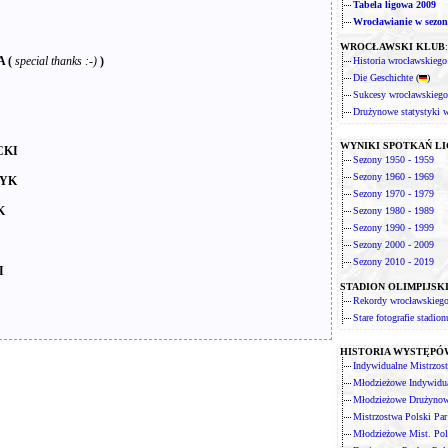
Tabela ligowa 2009
Wrocławianie w sezon
WROCŁAWSKI KLUB
:
 (
special thanks :-)
)
Historia wrocławskiego
Die Geschichte
(
)
Sukcesy wrocławskiego
Drużynowe statystyki 
WYNIKI SPOTKAŃ L
CKI
Sezony 1950 - 1959
Sezony 1960 - 1969
ZYK
Sezony 1970 - 1979
K
Sezony 1980 - 1989
Sezony 1990 - 1999
Sezony 2000 - 2009
Sezony 2010 - 2019
I
STADION OLIMPIJSK
Rekordy wrocławskiego
Stare fotografie stadion
HISTORIA WYSTĘP
Indywidualne Mistrzos
Młodzieżowe Indywidua
Młodzieżowe Drużynowe
Mistrzostwa Polski Pa
Młodzieżowe Mist. Po