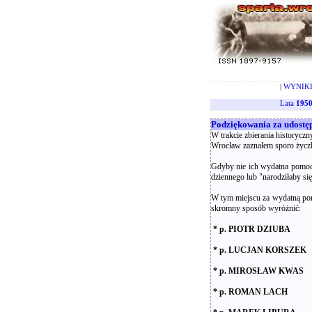
|
WYNIKI
Lata
1950
Podziękowania za udostę
W trakcie zbierania historycz
Wrocław zaznałem sporo życzl
Gdyby nie ich wydatna pomoc
dziennego lub "narodziłaby się
W tym miejscu za wydatną pom
skromny sposób wyróżnić:
* p. PIOTR DZIUBA
* p. LUCJAN KORSZEK
* p. MIROSŁAW KWAS
* p. ROMAN LACH