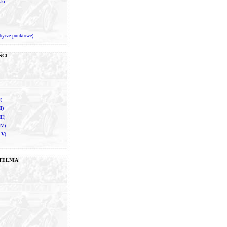
ski
bycze punktowe)
ŚCI
:
I)
I)
II)
IV)
 V)
TELNIA
: