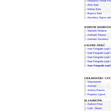
Drużynowy Puchar Pol
Złoty Kask
Srebrny Kask
Brązowy Kask
Zawodnicy (ligowe zdo
WYBITNE OSOBISTO
Zasłużeni Działacze
Zasłużeni Trenerzy
Zasłużeni Zawodnicy
GALERIE ZDJĘĆ
:
Stare Fotografie (część 
Stare Fotografie (część I
Stare Fotografie (część I
Stare Fotografie (część 
Stare Fotografie (część
CIEKAWOSTKI / CZY
Wspomnienia
Artykuły
Archiwa Prasowe
Programy Ligowe
DLA KIBICÓW
:
Żużlowe Filmy
Linki / Banery