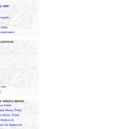
ie 2009
 zespołu
 klubu
wszechczasów
IGOWYCH
:
I
:
 toru
u
ÓW WROCŁAWIAN
:
twa Polski
lne Mistrz. Polski
 Mistrz. Polski
r Klubowych
lski Par Klubowych