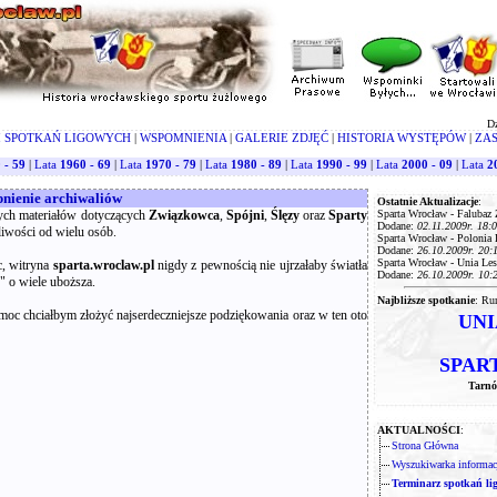
Dz
 SPOTKAŃ LIGOWYCH
|
WSPOMNIENIA
|
GALERIE ZDJĘĆ
|
HISTORIA WYSTĘPÓW
|
ZA
 - 59
|
Lata
1960 - 69
|
Lata
1970 - 79
|
Lata
1980 - 89
|
Lata
1990 - 99
|
Lata
2000 - 09
|
Lata
2
pnienie archiwaliów
Ostatnie Aktualizacje
:
nych materiałów dotyczących
Związkowca
,
Spójni
,
Ślęzy
oraz
Sparty
Sparta Wrocław - Falubaz 
Dodane:
02.11.2009r. 18:
iwości od wielu osób.
Sparta Wrocław - Polonia 
Dodane:
26.10.2009r. 20:
Sparta Wrocław - Unia Les
, witryna
sparta.wroclaw.pl
nigdy z pewnością nie ujrzałaby światła
Dodane:
26.10.2009r. 10:
" o wiele uboższa.
Najbliższe spotkanie
: Ru
oc chciałbym złożyć najserdeczniejsze podziękowania oraz w ten oto
UNI
SPART
Tarnó
AKTUALNOŚCI
:
Strona Główna
Wyszukiwarka informacj
Terminarz spotkań li