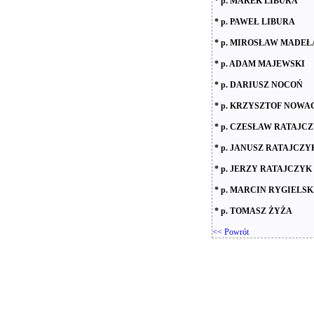
* p. MAREK LIBURA
* p. PAWEŁ LIBURA
* p. MIROSŁAW MADEŁA
* p. ADAM MAJEWSKI
* p. DARIUSZ NOCOŃ
* p. KRZYSZTOF NOWA
* p. CZESŁAW RATAJC
* p. JANUSZ RATAJCZY
* p. JERZY RATAJCZYK
* p. MARCIN RYGIELSK
* p. TOMASZ ŻYŻA
<< Powrót