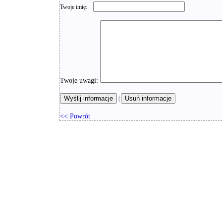
Twoje imię:
Twoje uwagi:
|
<< Powrót