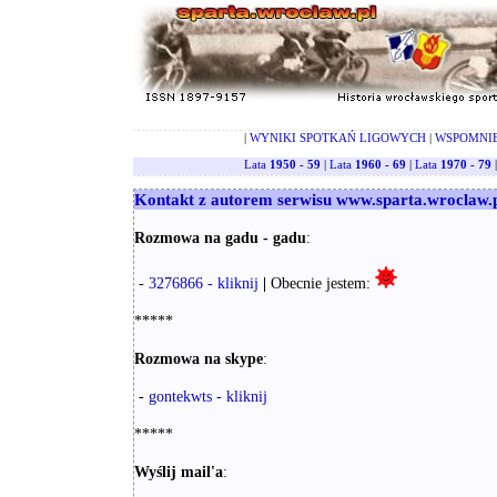
|
WYNIKI SPOTKAŃ LIGOWYCH
|
WSPOMNI
Lata
1950 - 59
|
Lata
1960 - 69
|
Lata
1970 - 79
Kontakt z autorem serwisu www.sparta.wroclaw.
Rozmowa na gadu - gadu
:
-
3276866 - kliknij
|
Obecnie jestem:
*****
Rozmowa na skype
:
-
gontekwts - kliknij
*****
Wyślij mail'a
: