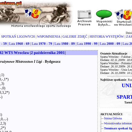
Dzisi
 SPOTKAŃ LIGOWYCH
|
WSPOMNIENIA
|
GALERIE ZDJĘĆ
|
HISTORIA WYSTĘPÓW
|
ZA
 - 59
|
Lata
1960 - 69
|
Lata
1970 - 79
|
Lata
1980 - 89
|
Lata
1990 - 99
|
Lata
2000 - 09
|
Lata
2
2 WTS Wrocław |2 października 2001|
Ostatnie Aktualizacje
:
Sparta Wrocław - Falubaz 
Dodane:
02.11.2009r. 18:
użynowe Mistrzostwo I Ligi
-
Bydgoszcz
Sparta Wrocław - Polonia 
Dodane:
26.10.2009r. 20:
Sparta Wrocław - Unia Les
Dodane:
26.10.2009r. 10:
,1)
,-,1*)
Najbliższe spotkanie
: Ru
,3)
UNI
-,0)
3,3,2*)
SPART
-)
Tarnó
1)
AKTUALNOŚCI
:
Strona Główna
0,-,-)
2,3)
Wyszukiwarka informacj
,2*)
Terminarz spotkań li