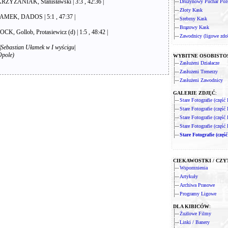
KRZYŻANIAK, Stanisławski | 3:3 , 42:36 |
Drużynowy Puchar Pol
Złoty Kask
ŁAMEK, DADOS | 5:1 , 47:37 |
Srebrny Kask
Brązowy Kask
, Gollob, Protasiewicz (d) | 1:5 , 48:42 |
Zawodnicy (ligowe zdo
|
Sebastian Ułamek w I wyścigu
|
Opole)
WYBITNE OSOBISTO
Zasłużeni Działacze
Zasłużeni Trenerzy
Zasłużeni Zawodnicy
GALERIE ZDJĘĆ
:
Stare Fotografie (część 
Stare Fotografie (część I
Stare Fotografie (część I
Stare Fotografie (część 
Stare Fotografie (część
CIEKAWOSTKI / CZY
Wspomnienia
Artykuły
Archiwa Prasowe
Programy Ligowe
DLA KIBICÓW
:
Żużlowe Filmy
Linki / Banery