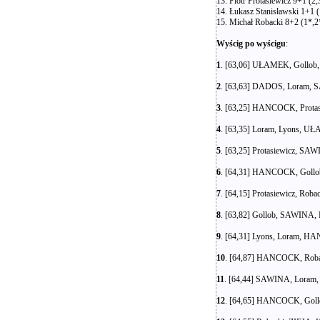
13. Piotr Protasiewicz 9+1 (2,
14. Łukasz Stanisławski 1+1 (
15. Michał Robacki 8+2 (1*,2
Wyścig po wyścigu
:
1
. [63,06] UŁAMEK, Gollob, 
2
. [63,63] DADOS, Loram, SA
3
. [63,25] HANCOCK, Protasie
4
. [63,35] Loram, Lyons, U
5
. [63,25] Protasiewicz, SAW
6
. [64,31] HANCOCK, Gollob,
7
. [64,15] Protasiewicz, Ro
8
. [63,82] Gollob, SAWINA, D
9
. [64,31] Lyons, Loram, H
10
. [64,87] HANCOCK, Roback
11
. [64,44] SAWINA, Loram, ZI
12
. [64,65] HANCOCK, Gollob