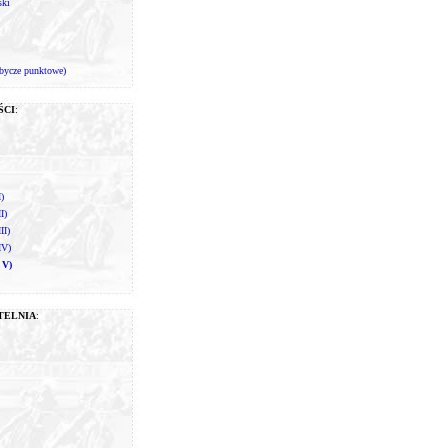
ski
bycze punktowe)
ŚCI
:
I)
I)
II)
IV)
 V)
TELNIA
: