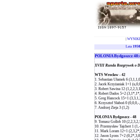
|
WYNIKI
Lata
1950
POLONIA Bydgoszcz 48:4
XVIII Runda Rozgrywek o Dr
WTS Wrocław - 42
1. Sebastian Ułamek 6 (3,1,1,0
2. Jacek Krzyżaniak 1+1 (u,0,0
3. Robert Sawina 12 (1,2,2,3,1
4. Robert Dados 5+2 (3,1*,1*,
5. Greg Hancock 15+1 (3,3,1,
6. Krzysztof Słaboń 0 (0,0,0,-,
7. Andrzej Zieja 3 (1,2)
POLONIA Bydgoszcz - 48
9. Tomasz Gollob 10 (2,2,3,2,
10. Przemysław Tajchert 1 (1,-,
11. Mark Loram 12+1 (2,3,2*,
12. Jason Lyons 7+2 (0,2*,3,0