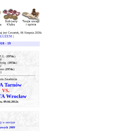
aj jest Czwartek, 06 Sierpnia 2026r.
SŁUŻENI
|
010 - 19
Z.G. (
1974r.
)
08
Bydg. (
1974r.
)
11
zno (
1974r.
)
21
nda Zasadnicza
A Tarnów
VS.
A Wrocław
w, 09.04.2012r.
i w serwisie
gowych 2009