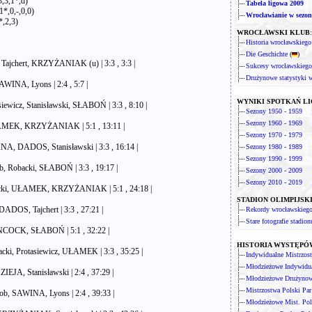
3,3,1*,d)
Tabela ligowa 2009
1*,0,-,0,0)
Wrocławianie w sezon
*,2,3)
WROCŁAWSKI KLUB
:
Historia wrocławskiego
Die Geschichte
(
)
Tajchert, KRZYŻANIAK (u) | 3:3 , 3:3 |
Sukcesy wrocławskiego
Drużynowe statystyki 
WINA, Lyons | 2:4 , 5:7 |
WYNIKI SPOTKAŃ L
wicz, Stanisławski, SŁABOŃ | 3:3 , 8:10 |
Sezony 1950 - 1959
Sezony 1960 - 1969
ŁAMEK, KRZYŻANIAK | 5:1 , 13:11 |
Sezony 1970 - 1979
INA, DADOS, Stanisławski | 3:3 , 16:14 |
Sezony 1980 - 1989
Sezony 1990 - 1999
 Robacki, SŁABOŃ | 3:3 , 19:17 |
Sezony 2000 - 2009
Sezony 2010 - 2019
backi, UŁAMEK, KRZYŻANIAK | 5:1 , 24:18 |
STADION OLIMPIJSK
ADOS, Tajchert | 3:3 , 27:21 |
Rekordy wrocławskiego
Stare fotografie stadion
ANCOCK, SŁABOŃ | 5:1 , 32:22 |
HISTORIA WYSTĘP
i, Protasiewicz, UŁAMEK | 3:3 , 35:25 |
Indywidualne Mistrzos
Młodzieżowe Indywidua
EJA, Stanisławski | 2:4 , 37:29 |
Młodzieżowe Drużynowe
Mistrzostwa Polski Pa
, SAWINA, Lyons | 2:4 , 39:33 |
Młodzieżowe Mist. Po