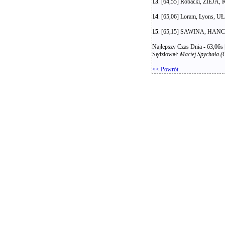
13
. [64,55] Robacki, ZIEJA, 
14
. [65,06] Loram, Lyons, U
15
. [65,15] SAWINA, HANCOCK
Najlepszy Czas Dnia - 63,06s 
Sędziował:
Maciej Spychała (
<< Powrót