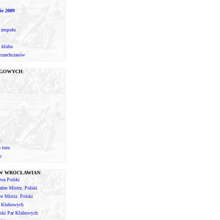
ie 2009
 zespołu
 klubu
wszechczasów
IGOWYCH
:
I
:
 toru
u
ÓW WROCŁAWIAN
:
twa Polski
lne Mistrz. Polski
 Mistrz. Polski
r Klubowych
lski Par Klubowych